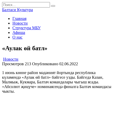
Перейти
Search
к
for:
Балтаси Культура
содержанию
Главная
Новости
Структура МБУ
Афиша
О нас
«Аулак өй батл»
Новости
Просмотров
213
Опубликовано
02.06.2022
1 июнь көнне район мәдәният йортында республика
күләмендә «Аулак өй батл» бәйгесе узды. Бәйгедә Казан,
Малмыж, Кукмара, Балтач командалары чыгыш ясады.
«Абсолют җиңүче» номинаясендә финалга Балтач командасы
чыкты.