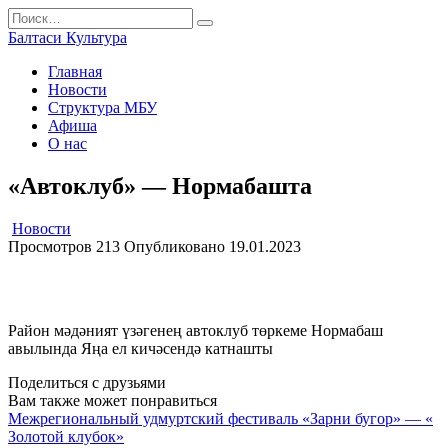
Перейти
Search
к
for:
Балтаси Культура
содержанию
Главная
Новости
Структура МБУ
Афиша
О нас
«Автоклуб» — Нормабашта
Новости
Просмотров
213
Опубликовано
19.01.2023
Район мәдәният үзәгенең автоклуб төркеме Нормабаш
авылында Яңа ел кичәсендә катнашты
Поделиться с друзьями
Вам также может понравиться
Межрегиональный удмуртский фестиваль «Зарни бугор» — «
Золотой клубок»