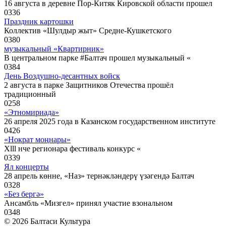
16 августа в деревне Пор-Китяк Кировской области прошел
0
336
Праздник картошки
Коллектив «Шулдыр жыт» Средне-Кушкетского
0
380
музыкальный «Квартирник»
В центральном парке #Балтач прошел музыкальный «
0
384
День Воздушно-десантных войск
2 августа в парке Защитников Отечества прошёл
традиционный
0
258
«Этномириада»
26 апреля 2025 года в Казанском государственном институте
0
426
«Нократ моңнары»
Xlll нче регионара фестиваль конкурс «
0
339
Ял концерты
28 апрель көнне, «Наз» тернәкләндерү үзәгендә Балтач
0
328
«Без бергә»
Ансамбль «Мизгел» принял участие взональном
0
348
© 2026 Балтаси Культура