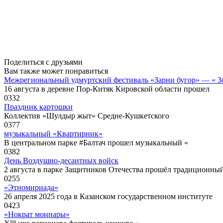
Поделиться с друзьями
Вам также может понравиться
Межрегиональный удмуртский фестиваль «Зарни бугор» — « З
16 августа в деревне Пор-Китяк Кировской области прошел
0
332
Праздник картошки
Коллектив «Шулдыр жыт» Средне-Кушкетского
0
377
музыкальный «Квартирник»
В центральном парке #Балтач прошел музыкальный «
0
382
День Воздушно-десантных войск
2 августа в парке Защитников Отечества прошёл традиционны
0
255
«Этномириада»
26 апреля 2025 года в Казанском государственном институте
0
423
«Нократ моңнары»