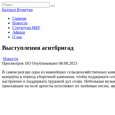
Перейти
Search
к
for:
Балтаси Культура
содержанию
Главная
Новости
Структура МБУ
Афиша
О нас
Выступления агитбригад
Новости
Просмотров
183
Опубликовано
08.08.2023
В самом разгаре одна из важнейших сельскохозяйственных ка
концерты в период уборочной кампании, чтобы поддержать сел
настроение и поддержать трудовой дух селян. Небольшая музык
приехавшие на поле артисты исполняют их любимые песни, зв