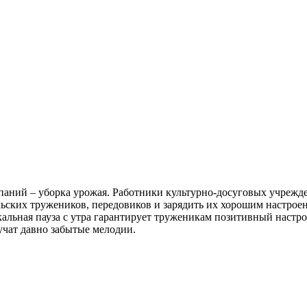
мпаний – уборка урожая. Работники культурно-досуговых учреж
ьских тружеников, передовиков и зарядить их хорошим настрое
альная пауза с утра гарантирует труженикам позитивный настрой
учат давно забытые мелодии.