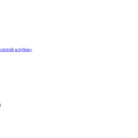
олотой клубок»
й