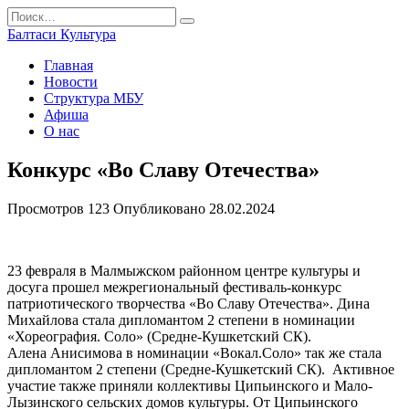
Перейти
Search
к
for:
Балтаси Культура
содержанию
Главная
Новости
Структура МБУ
Афиша
О нас
Конкурс «Во Славу Отечества»
Просмотров
123
Опубликовано
28.02.2024
23 февраля в Малмыжском районном центре культуры и
досуга прошел межрегиональный фестиваль-конкурс
патриотического творчества «Во Славу Отечества». Дина
Михайлова стала дипломантом 2 степени в номинации
«Хореография. Соло» (Средне-Кушкетский СК).
Алена Анисимова в номинации «Вокал.Соло» так же стала
дипломантом 2 степени (Средне-Кушкетский СК). Активное
участие также приняли коллективы Ципьинского и Мало-
Лызинского сельских домов культуры. От Ципьинского