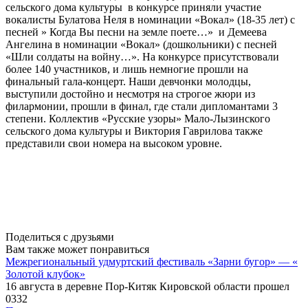
сельского дома культуры в конкурсе приняли участие
вокалисты Булатова Неля в номинации «Вокал» (18-35 лет) с
песней » Когда Вы песни на земле поете…» и Демеева
Ангелина в номинации «Вокал» (дошкольники) с песней
«Шли солдаты на войну…». На конкурсе присутствовали
более 140 участников, и лишь немногие прошли на
финальный гала-концерт. Наши девчонки молодцы,
выступили достойно и несмотря на строгое жюри из
филармонии, прошли в финал, где стали дипломантами 3
степени. Коллектив «Русские узоры» Мало-Лызинского
сельского дома культуры и Виктория Гаврилова также
представили свои номера на высоком уровне.
Поделиться с друзьями
Вам также может понравиться
Межрегиональный удмуртский фестиваль «Зарни бугор» — «
Золотой клубок»
16 августа в деревне Пор-Китяк Кировской области прошел
0
332