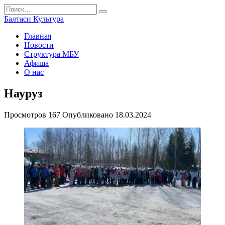
Перейти
Search
к
for:
Балтаси Культура
содержанию
Главная
Новости
Структура МБУ
Афиша
О нас
Науруз
Просмотров
167
Опубликовано
18.03.2024