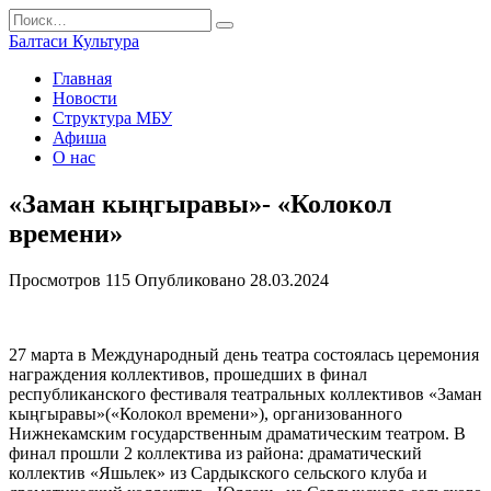
Перейти
Search
к
for:
Балтаси Культура
содержанию
Главная
Новости
Структура МБУ
Афиша
О нас
«Заман кыңгыравы»- «Колокол
времени»
Просмотров
115
Опубликовано
28.03.2024
27 марта в Международный день театра состоялась церемония
награждения коллективов, прошедших в финал
республиканского фестиваля театральных коллективов «Заман
кыңгыравы»(«Колокол времени»), организованного
Нижнекамским государственным драматическим театром. В
финал прошли 2 коллектива из района: драматический
коллектив «Яшьлек» из Сардыкского сельского клуба и