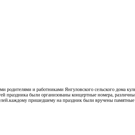
ыми родителями и работниками Янгуловского сельского дома кул
остей праздника были организованы концертные номера, различн
телей.каждому пришедшему на праздник были вручены памятные 