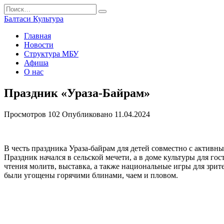
Перейти
Search
к
for:
Балтаси Культура
содержанию
Главная
Новости
Структура МБУ
Афиша
О нас
Праздник «Ураза-Байрам»
Просмотров
102
Опубликовано
11.04.2024
В честь праздника Ураза-байрам для детей совместно с активн
Праздник начался в сельской мечети, а в доме культуры для г
чтения молитв, выставка, а также национальные игры для зри
были угощены горячими блинами, чаем и пловом.