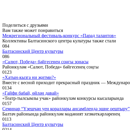
Поделиться с друзьями
Вам также может понравиться
Межрегиональный фестиваль-конкурс «Парад талантов»
Коллективы Балтасинского центра культуры также стали
0
84
Балтасинский Центр культуры
0
86
«Салют, Победа» бәйгесенең соңгы зонасы
Районкүләм «Салют, Победа» бәйгесенең соңгы
0
123
«Хатын-кызга ни җитми?»
Вместе с весной приходит прекрасный праздник — Междунар
0
134
«Гайфи бабай, өйлән давай»
«Театр-тылсымлы учак» районкүләм конкурсы кысаларында
0
157
Семинар “Үзешчән уен кораллары ансамблендә эшне оештыру”
Балтач районында районкүләм мәдәният хезмәткәрләренең
0
113
Балтасинский Центр культуры
0
214