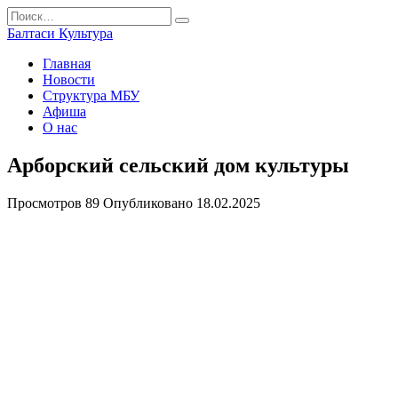
Перейти
Search
к
for:
Балтаси Культура
содержанию
Главная
Новости
Структура МБУ
Афиша
О нас
Арборский сельский дом культуры
Просмотров
89
Опубликовано
18.02.2025