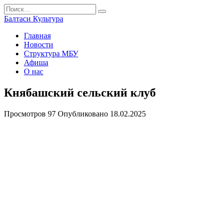
Перейти
Search
к
for:
Балтаси Культура
содержанию
Главная
Новости
Структура МБУ
Афиша
О нас
Княбашский сельский клуб
Просмотров
97
Опубликовано
18.02.2025