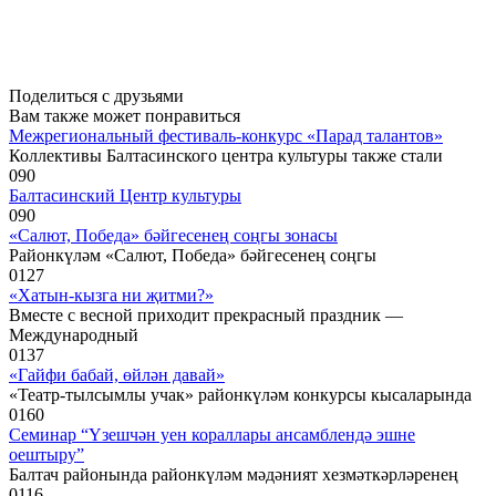
Поделиться с друзьями
Вам также может понравиться
Межрегиональный фестиваль-конкурс «Парад талантов»
Коллективы Балтасинского центра культуры также стали
0
90
Балтасинский Центр культуры
0
90
«Салют, Победа» бәйгесенең соңгы зонасы
Районкүләм «Салют, Победа» бәйгесенең соңгы
0
127
«Хатын-кызга ни җитми?»
Вместе с весной приходит прекрасный праздник —
Международный
0
137
«Гайфи бабай, өйлән давай»
«Театр-тылсымлы учак» районкүләм конкурсы кысаларында
0
160
Семинар “Үзешчән уен кораллары ансамблендә эшне
оештыру”
Балтач районында районкүләм мәдәният хезмәткәрләренең
0
116