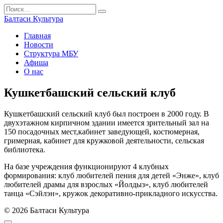
Перейти
Search
к
for:
Балтаси Культура
содержанию
Главная
Новости
Структура МБУ
Афиша
О нас
Кушкетбашский сельский клуб
Кушкетбашский сельский клуб был построен в 2000 году. В
двухэтажном кирпичном здании имеется зрительный зал на
150 посадочных мест,кабинет заведующей, костюмерная,
гримерная, кабинет для кружковой деятельности, сельская
библиотека.
На базе учреждения функционируют 4 клубных
формирования: клуб любителей пения для детей «Энже», клуб
любителей драмы для взрослых «Йолдыз», клуб любителей
танца «Сэйлэн», кружок декоративно-прикладного искусства.
© 2026 Балтаси Культура