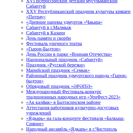
XVI Всероссийский детский мусульманский
Сабантуй
XXV Республиканский праздник культуры кряшен
«Питрау»
«Древние напевы удмуртов «Чакара»
Сабантуй в г.Малмыж
Сабантуй в Казани
День памяти и скорби
Фестиваль уличного театра
«Гырон-Быдтон»
День России в парке «Воинам Отечества»
Национальный праздник «Сабантуй»
Праздник «Русской березки»
Марийский праздник «Семык»
Районный праздник удмуртского народа «Гырон-
быдтон»
Обрядовый праздник «ӘРӘПӘ»
Международный Фестиваль-конкурс
традиционных народных игр «УенФест-2023»
«Ак калфак» в Балтасинском районе
Аттестация работников культурно-досуговых
учреждений
«Ядкарь» на гала-концерте фестиваля «Балкыш-
Сияние»
Народный ансамбль «Ядкарь» в г.Чистополь