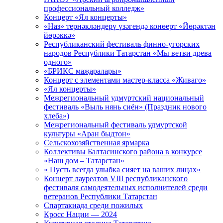
профессиональный колледж»
Концерт «Ял концерты»
«Наз» тернәкләндерү үзәгендә конөерт «Йөрәктән
йөрәккә»
Республиканский фестиваль финно-угорских
народов Республики Татарстан «Мы ветви древа
одного»
«БРИКС маҗаралары»
Концерт с элементами мастер-класса «Живаго»
«Ял концерты»
Межрегиональный удмуртский национальный
фестиваль «Выль нянь сиён» (Праздник нового
хлеба»)
Межрегиональный фестиваль удмуртской
культуры «Аран быдтон»
Сельскохозяйственная ярмарка
Коллективы Балтасинского района в конкурсе
«Наш дом – Татарстан»
« Пусть всегда улыбка сияет на ваших лицах»
Концерт лауреатов VIII республиканского
фестиваля самодеятельных исполнителей среди
ветеранов Республики Татарстан
Спартакиада среди пожилых
Кросс Нации — 2024