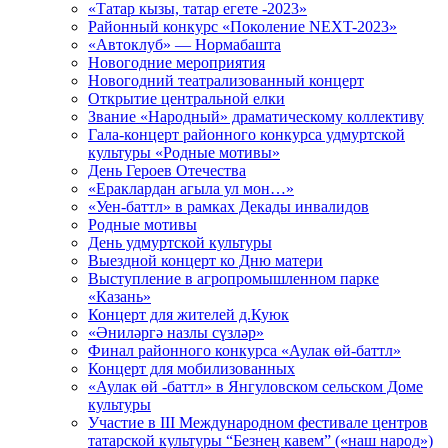
«Татар кызы, татар егете -2023»
Районный конкурс «Поколение NEXT-2023»
«Автоклуб» — Нормабашта
Новогодние мероприятия
Новогодний театрализованный концерт
Открытие центральной елки
Звание «Народный» драматическому коллективу
Гала-концерт районного конкурса удмуртской
культуры «Родные мотивы»
День Героев Отечества
«Ераклардан агыла ул мон…»
«Уен-баттл» в рамках Декады инвалидов
Родные мотивы
День удмуртской культуры
Выездной концерт ко Дню матери
Выступление в агропромышленном парке
«Казань»
Концерт для жителей д.Куюк
«Әниләргә назлы сүзләр»
Финал районного конкурса «Аулак өй-баттл»
Концерт для мобилизованных
«Аулак өй -баттл» в Янгуловском сельском Доме
культуры
Участие в III Международном фестивале центров
татарской культуры “Безнең кавем” («наш народ»)