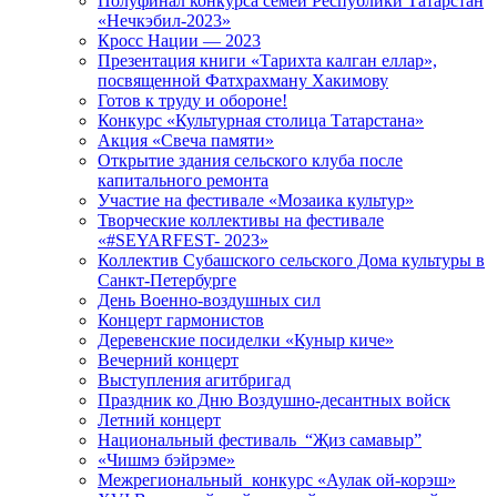
Полуфинал конкурса семей Республики Татарстан
«Нечкэбил-2023»
Кросс Нации — 2023
Презентация книги «Тарихта калган еллар»,
посвященной Фатхрахману Хакимову
Готов к труду и обороне!
Конкурс «Культурная столица Татарстана»
Акция «Свеча памяти»
Открытие здания сельского клуба после
капитального ремонта
Участие на фестивале «Мозаика культур»
Творческие коллективы на фестивале
«#SEYARFEST- 2023»
Коллектив Субашского сельского Дома культуры в
Санкт-Петербурге
День Военно-воздушных сил
Концерт гармонистов
Деревенские посиделки «Куныр киче»
Вечерний концерт
Выступления агитбригад
Праздник ко Дню Воздушно-десантных войск
Летний концерт
Национальный фестиваль “Җиз самавыр”
«Чишмэ бэйрэме»
Межрегиональный конкурс «Аулак ой-корэш»