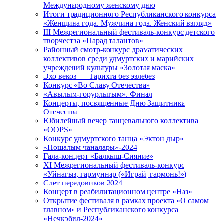
Международному женскому дню
Итоги традиционного Республиканского конкурса
«Женщина года. Мужчина года. Женский взгляд»
III Межрегиональный фестиваль-конкурс детского
творчества «Парад талантов»
Районный смотр-конкурс драматических
коллективов среди удмуртских и марийских
учреждений культуры «Золотая маска»
Эхо веков — Тарихта без эзлебез
Конкурс «Во Славу Отечества»
«Авылым-горурлыгым». Финал
Концерты, посвященные Дню Защитника
Отечества
Юбилейный вечер танцевального коллектива
«OOPS»
Конкурс удмуртского танца «Эктон дыр»
«Пошалым чаналары»-2024
Гала-концерт «Балкыш-Сияние»
XI Межрегиональный фестиваль-конкурс
«Уйнагыз, гармуннар («Играй, гармонь!»)
Слет передовиков 2024
Концерт в реабилитационном центре «Наз»
Открытие фестиваля в рамках проекта «О самом
главном» и Республиканского конкурса
«Нечкэбил-2024»