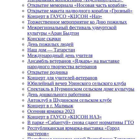
Открытие мемориала «Носовая часть корабля»
Открытие макета надводного корабля «Грозный»
Концерт в ГАУСО «КЦСОН «Наз»
Торжественное мероприятие ко Дню пожилых
Межрегиональный фестиваль удмуртской
культуры «Аран Быдтон
Конские скачки
День пожилых людей
Наш дом — Татарстан
Международный день учителя
Ансамбль ветеранов «Ядкарь» на выставке
народного творчества ветеранов
Открытие родника
Концерт для учителей-ветеранов
Юбилейный вечер Уринского сельского клуба
Спектакль в Нурминском сельском доме культуры
День дошкольного работника
Автоклуб в Шудинском сельском клубе
Концерт в г. Малмыж
Осенняя ярмарка 2023
Концерт в ГАУСО «КЦСОН НАЗ»
В парке «Сабантуй» снова сдают нормативы ГТО
Республиканская ярмарка-выставка «Город
мастеров»