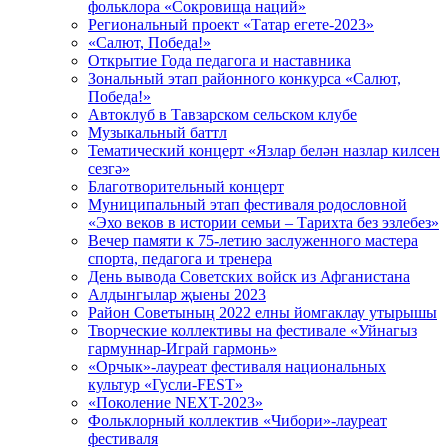
фольклора «Сокровища наций»
Региональный проект «Татар егете-2023»
«Салют, Победа!»
Открытие Года педагога и наставника
Зональный этап районного конкурса «Салют,
Победа!»
Автоклуб в Тавзарском сельском клубе
Музыкальный баттл
Тематический концерт «Язлар белән назлар килсен
сезгә»
Благотворительный концерт
Муниципальный этап фестиваля родословной
«Эхо веков в истории семьи – Тарихта без эзлебез»
Вечер памяти к 75-летию заслуженного мастера
спорта, педагога и тренера
День вывода Советских войск из Афганистана
Алдынгылар җыены 2023
Район Советының 2022 елны йомгаклау утырышы
Творческие коллективы на фестивале «Уйнагыз
гармуннар-Играй гармонь»
«Орчык»-лауреат фестиваля национальных
культур «Гусли-FEST»
«Поколение NEXT-2023»
Фольклорный коллектив «Чибори»-лауреат
фестиваля