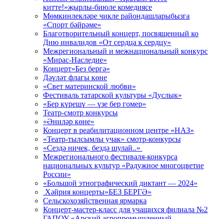
китте!»җырлы-биюле комедиясе
Мөмкинлекләре чикле райондашларыбызга
«Спорт бәйрәме»
Благотворительный концерт, посвященный ко
Дню инвалидов «От сердца к сердцу»
Межрегиональный и межнациональный конкурс
«Мирас-Наследие»
Концерт»Без бергә»
Дәүләт флагы көне
«Свет материнской любви»
Фестиваль татарской культуры «Дуслык»
«Бер күрешү — үзе бер гомер»
Театр-смотр конкурсы
«Әниләр көне»
Концерт в реабилитационном центре «НАЗ»
«Театр-тылсымлы учак» смотр-конкурсы
«Сездә ничек, бездә шулай..»
Межрегионального фестиваля-конкурса
национальных культур «Радужное многоцветие
России»
«Большой этнографический диктант — 2024»
Хәйрия концерты»БЕЗ БЕРГӘ»
Сельскохозяйственная ярмарка
Концерт-мастер-класс для учащихся филиала №2
ГАПОУ «Арский агропромышленный