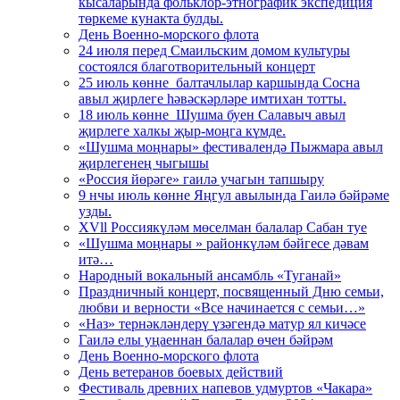
кысаларында фольклор-этнографик экспедиция
төркеме кунакта булды.
День Военно-морского флота
24 июля перед Смаильским домом культуры
состоялся благотворительный концерт
25 июль көнне балтачлылар каршында Сосна
авыл җирлеге һәвәскәрләре имтихан тотты.
18 июль көнне Шушма буен Салавыч авыл
җирлеге халкы җыр-моңга күмде.
«Шушма моңнары» фестивалендә Пыжмара авыл
җирлегенең чыгышы
«Россия йөрәге» гаилә учагын тапшыру
9 нчы июль көнне Яңгул авылында Гаилә бәйрәме
узды.
XVll Россиякүләм мөселман балалар Сабан туе
«Шушма моңнары » районкүләм бәйгесе дәвам
итә…
Народный вокальный ансамбль «Туганай»
Праздничный концерт, посвященный Дню семьи,
любви и верности «Все начинается с семьи…»
«Наз» тернәкләндерү үзәгендә матур ял кичәсе
Гаилә елы уңаеннан балалар өчен бәйрәм
День Военно-морского флота
День ветеранов боевых действий
Фестиваль древних напевов удмуртов «Чакара»