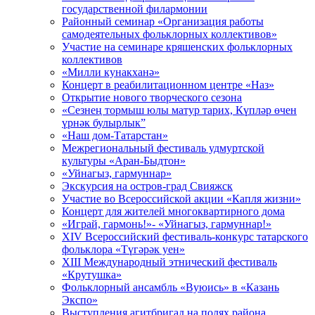
государственной филармонии
Районный семинар «Организация работы
самодеятельных фольклорных коллективов»
Участие на семинаре кряшенских фольклорных
коллективов
«Милли кунакханә»
Концерт в реабилитационном центре «Наз»
Открытие нового творческого сезона
«Сезнең тормыш юлы матур тарих, Күпләр өчен
үрнәк булырлык”
«Наш дом-Татарстан»
Межрегиональный фестиваль удмуртской
культуры «Аран-Быдтон»
«Уйнагыз, гармуннар»
Экскурсия на остров-град Свияжск
Участие во Всероссийской акции «Капля жизни»
Концерт для жителей многоквартирного дома
«Играй, гармонь!»- «Уйнагыз, гармуннар!»
XIV Всероссийский фестиваль-конкурс татарского
фольклора «Түгәрәк уен»
XIII Международный этнический фестиваль
«Крутушка»
Фольклорный ансамбль «Вуюись» в «Казань
Экспо»
Выступления агитбригад на полях района