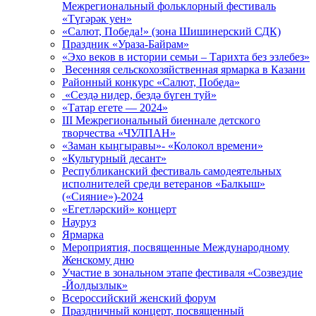
Межрегиональный фольклорный фестиваль
«Түгәрәк уен»
«Салют, Победа!» (зона Шишинерский СДК)
Праздник «Ураза-Байрам»
«Эхо веков в истории семьи – Тарихта без эзлебез»
Весенняя сельскохозяйственная ярмарка в Казани
Районный конкурс «Салют, Победа»
«Сездә нидер, бездә бүген туй»
«Татар егете — 2024»
III Межрегиональный биеннале детского
творчества «ЧУЛПАН»
«Заман кыңгыравы»- «Колокол времени»
«Культурный десант»
Республиканский фестиваль самодеятельных
исполнителей среди ветеранов «Балкыш»
(«Сияние»)-2024
«Егетләрский» концерт
Науруз
Ярмарка
Мероприятия, посвященные Международному
Женскому дню
Участие в зональном этапе фестиваля «Созвездие
-Йолдызлык»
Всероссийский женский форум
Праздничный концерт, посвященный