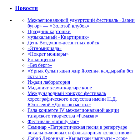
Новости
Межрегиональный удмуртский фестиваль «Зарни
бугор» — « Золотой клубок»
Праздник картошки
музыкальный «Квартирник»
День Воздушно-десантных войск
«Этномириада»
«Нократ моңнары»
Ял концерты
«Без бергә»
«Үрнәк булып яшәп җир йөзендә, калдырыйк без
якты эз!»
Иҗади лаборатория
Мәдәният хезмәткәрләре көне
Международный конкурс-фестиваль
хореографического искусства имени Н.Д.
Юлтыевой «Дорогою мечты»
Гала-концерте IV межрегиональной акции
татарского творчества «Рамазан»
Фестиваль «Infinity star»
Семинар «Патриотическая песня в репертуаре
вокально-хоровых и фольклорных коллективов»
Ләбиб Леронның «Кычыткан чыпчыгы» әсәре