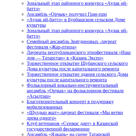
Зональный этап районного конкурса «Аулак өй-
баттл»
Ансамбль «Орчык» получил Гран-при
«Аулак өй-баттл» в Бурбашском сельском Доме
культуры
Зональный этап районного конкурса «Аулак өй-
баттл»
Семейный ансамбль Зиятдиновых -лауреат
фестиваля «Жар-птица»
Лауреаты республиканского этнофестиваля «Наш
дом — Татарстан» в «Казань Экспо»
Торжественное открытие Шубанского сельского
Дома культуры после капитального ремонта
Торжественное открытие здания сельского Дома
культуры после капитального ремонта
Фольклорный вокально-инструментальный
ансамбль «Орчык» на фольклорном фестивале
«Асылташ»
Благотворительный концерт в поддержку
мобилизованных
«Шулдыр жыт»-лауреат фестиваля «Мы ветви
древа одного»
Клуб ветеранов «Сүнмәс дәрт» в Казанской
государственной филармонии
Ансамбль «Ядкарь» на сцене Татарской