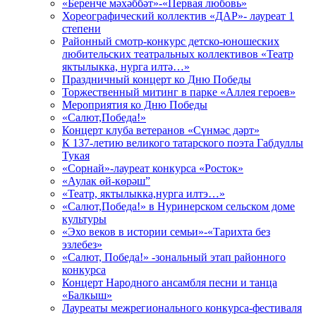
«Беренче мәхәббәт»-«Первая любовь»
Хореографический коллектив «ДАР»- лауреат 1
степени
Районный смотр-конкурс детско-юношеских
любительских театральных коллективов «Театр
яктылыкка, нурга илтә…»
Праздничный концерт ко Дню Победы
Торжественный митинг в парке «Аллея героев»
Мероприятия ко Дню Победы
«Салют,Победа!»
Концерт клуба ветеранов «Сүнмәс дәрт»
К 137-летию великого татарского поэта Габдуллы
Тукая
«Сорнай»-лауреат конкурса «Росток»
«Аулак өй-көрәш”
«Театр, яктылыкка,нурга илтэ…»
«Салют,Победа!» в Нуринерском сельском доме
культуры
«Эхо веков в истории семьи»-«Тарихта без
эзлебез»
«Салют, Победа!» -зональный этап районного
конкурса
Концерт Народного ансамбля песни и танца
«Балкыш»
Лауреаты межрегионального конкурса-фестиваля