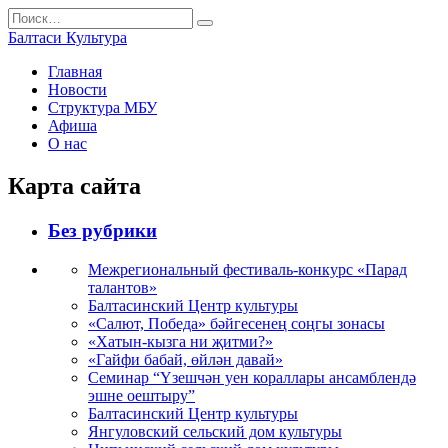
Перейти
Search
к
for:
Балтаси Культура
содержанию
Главная
Новости
Структура МБУ
Афиша
О нас
Карта сайта
Без рубрики
Межрегиональный фестиваль-конкурс «Парад
талантов»
Балтасинский Центр культуры
«Салют, Победа» бәйгесенең соңгы зонасы
«Хатын-кызга ни җитми?»
«Гайфи бабай, өйлән давай»
Семинар “Үзешчән уен кораллары ансамблендә
эшне оештыру”
Балтасинский Центр культуры
Янгуловский сельский дом культуры