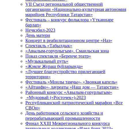
VII Съезд региональной общественной
организации «Национально-культурная автономия
марийцев Республики Татарстан»
Фестиваль – конкурс фольклора «Үткәннәре
барлап»
Нечкэбил-2023
День матери
Концерт в реабилитационном центре «Наз»
Спектакль «Табылдык»
«Авылым-горурлыгым». Смаильская зона
Показ спектакля «Беренче театр»
«Музыкальный путь»
«Жэмле Жураш буйларында»
«Лучшее благоустройство прилегающей
территории»
Фестиваль «Монлы тамчы»- «Звонкая капель»
«Айтаифи»- лауреаты «Наш дом — Татарстан»
Районный конкурс «Авылым-горурлыгым»
«Мудорвай («Росточек»)-2023
Республиканский патриотический марафон «Все
СВОи»
День работников сельского хозяйства и
перерабатывающей промышленности
Финал XXIII Межрегионального конкурса
театральных коллективов «Идел-йорт-2023»