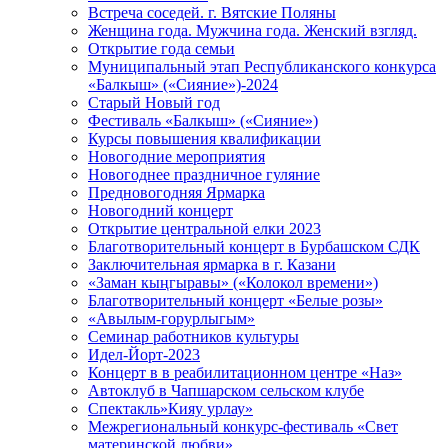
Встреча соседей. г. Вятские Поляны
Женщина года. Мужчина года. Женский взгляд.
Открытие года семьи
Муниципальный этап Республиканского конкурса
«Балкыш» («Сияние»)-2024
Старый Новый год
Фестиваль «Балкыш» («Сияние»)
Курсы повышения квалификации
Новогодние мероприятия
Новогоднее праздничное гуляние
Предновогодняя Ярмарка
Новогодний концерт
Открытие центральной елки 2023
Благотворительный концерт в Бурбашском СДК
Заключительная ярмарка в г. Казани
«Заман кыңгыравы» («Колокол времени»)
Благотворительный концерт «Белые розы»
«Авылым-горурлыгым»
Семинар работников культуры
Идел-Йорт-2023
Концерт в в реабилитационном центре «Наз»
Автоклуб в Чапшарском сельском клубе
Спектакль»Кияу урлау»
Межрегиональный конкурс-фестиваль «Свет
материнской любви»