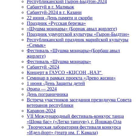
Республиканский Гырон-Быдтон-2024
Сабантуй в г. Малмыж
Сабантуй-2024 в г. Казани
22 июня -День памяти и скорби
Праздник «Русская березка»
«Шушма моңнары» (Борнак авыл җирлеге)
Праздник удмуртской культуры «Гырон-Быдтон»
Республиканский праздник марийской культуры
«Семык»
Фестиваль «Шушма моңнары»(Борбаш авыл
җирлеге)
Фестиваль «Шушма моңнары»
Сабантуй -2024
Концерт в ГАУСО «КЦСОН „НАЗ“
Семинар в рамках проекта «Древо жизни»
1 июня -День Защиты детей
Әрәпә — 2024
День пограничника
Встреча участников заседания президиума Совета
ветеранов республики
Каравон-2024
VII Международный фестиваль-конкурс танца
«Шома бас» («Легко танцуя»), г. Йошкар-Ола
Творческая лаборатория фестиваля конкурса
«Идел-йорт» (театр им. Г. Камала)