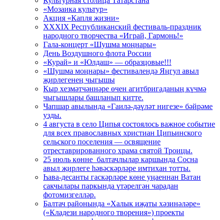
Культурная столица Татарстана
«Мозаика культур»
Акция «Капля жизни»
XXXIX Республиканский фестиваль-праздник
народного творчества «Играй, Гармонь!»
Гала-концерт «Шушма моңнары»
День Воздушного флота России
«Курай» и «Юлдаш» — образцовые!!!
«Шушма моңнары» фестивалендә Яңгул авыл
җирлегенең чыгышы
Кыр хезмәтчәннәре өчен агитбригаданың күчмә
чыгышлары башланып китте.
Чапшар авылында «Гаилә-дәүләт нигезе» бәйрәме
узды.
4 августа в село Ципья состоялось важное событие
для всех православных христиан Ципьинского
сельского поселения — освящение
отреставрированного храма святой Троицы.
25 июль көнне балтачлылар каршында Сосна
авыл җирлеге һәвәскәрләре имтихан тотты.
Һава-десанты гаскәрләре көне уңаеннан Ватан
сакчылары паркында үтәрелгән чарадан
фотомизгелләр.
Балтач районында «Халык иҗаты хәзинәләре»
(«Кладези народного творения») проекты