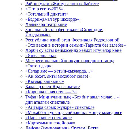
Районкүләм «Җиңү салюты» бәйгесе
«Татар егете-2025»
«Тотальный диктант»
«Бәдриҗамал зур шәхәрдә»
Халыкара театр көне
Зональный этап фестиваля «Созвездие-
Йолдызлык»
Республиканский этап Фестиваля Родословной
«Эхо веков в истории семьии-Тарихта без эзлебез»
Хәрби су асты көймәсендә хезмәт итүчеләр көне
«Яшел эшләпә»
Межрегиональный конкурс народного танца
«Эктон дыр»
«Язлар яме — хатын-кызларда…»
«Ак бәхет, якты мәхәббәт сезгә!»
«Кызлар капкыны»
Балалар өчен Яңа ел әкияте
«Карнавальная ночь — 3»
Туфан Миңнуллинның «Без бит авыл малае…»
дип аталган спектакле
«Аңгыра сарык җүләре» спектакле
«Мәхәббәт турында сөйләшик» моңсу комедиясе
«Пар аккош» спектакле
«Картаямыни соң йөрәк»
Ләйсән Әминованың» Яратам! Бетте