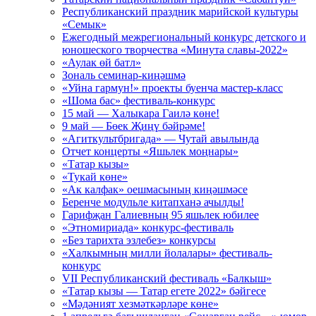
Республиканский праздник марийской культуры
«Семык»
Ежегодный межрегиональный конкурс детского и
юношеского творчества «Минута славы-2022»
«Аулак өй батл»
Зональ семинар-киңәшмә
«Уйна гармун!» проекты буенча мастер-класс
«Шома бас» фестиваль-конкурс
15 май — Халыкара Гаилә көне!
9 май — Бөек Җиңү бәйрәме!
«Агиткультбригада» — Чутай авылында
Отчет концерты «Яшьлек моңнары»
«Татар кызы»
«Тукай көне»
«Ак калфак» оешмасының киңәшмәсе
Беренче модульле китапханә ачылды!
Гарифҗан Галиевның 95 яшьлек юбилее
«Этномириада» конкурс-фестиваль
«Без тарихта эзлебез» конкурсы
«Халкымның милли йолалары» фестиваль-
конкурс
VII Республиканский фестиваль «Балкыш»
«Татар кызы — Татар егете 2022» бәйгесе
«Мәдәният хезмәткәрләре көне»