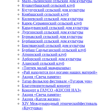
Мало-Лызинский сельский дом культуры
Кушкетбашский сельский клуб
Кугунурский сельский дом культуры
Княбашский сельский клуб
Килиевский сельский дом культуры
Карек-Серьминский сельский клуб
Карадуванский сельский дом культуры
Дургинский сельский дом культуры
Бурнакский сельский дом культуры
Бурбашский сельский дом культуры
Биктяшеский сельский дом культуры
Бурбаш Сардыганский сельский клуб
Атнинский сельский клуб
Арборский сельский дом культуры
Аланский сельский клуб
«Төпчек малай маҗаралары»
«Рай находится под ногами наших матерей»
Акция «Свеча памяти»
Татар фольклор фестивале «Түгәрәк уен»
Благотворительный концерт
Концерт в ГАУСО «КЦСОН НАЗ»
Акция «Свеча памяти»
Акция «Капля жизни»
XIV Международный этническийфестиваль
«Крутушка»