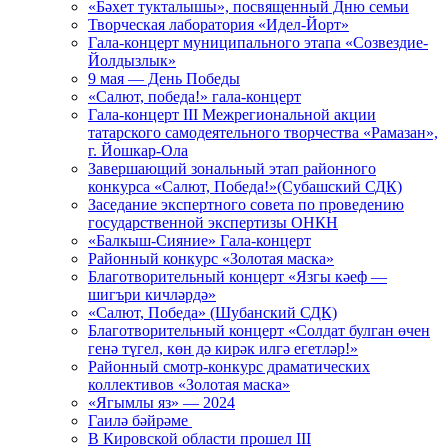
«Бәхет тукталышы», посвященный Дню семьи
Творческая лаборатория «Идел-Йорт»
Гала-концерт муниципального этапа «Созвездие-
Йолдызлык»
9 мая — День Победы
«Салют, победа!» гала-концерт
Гала-концерт III Межрегиональной акции
татарского самодеятельного творчества «Рамазан»,
г. Йошкар-Ола
Завершающий зональный этап районного
конкурса «Салют, Победа!»(Субашский СДК)
Заседание экспертного совета по проведению
государственной экспертизы ОНКН
«Балкыш-Сияние» Гала-концерт
Районный конкурс «Золотая маска»
Благотворительный концерт «Язгы кәеф —
шигъри кичләрдә»
«Салют, Победа» (Шубанский СДК)
Благотворительный концерт «Солдат булган өчен
генә түгел, көн дә кирәк илгә егетләр!»
Районный смотр-конкурс драматических
коллективов «Золотая маска»
«Ягымлы яз» — 2024
Гаилә бәйрәме
В Кировской области прошел III