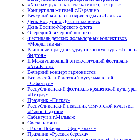
«Халкым рухын киләчәккә илтер, Театр…»
Концерт для жителей с.Карелино
Вечерний концерт в парке отдыха «Балтач»
День Воздушно-Десантных войск
День Военно-Морского флота
Очередной вечерний концерт
Фестиваль детских фольклорных коллективов
«Моңлы тамчы»
Районный праздник удмуртской культуры «Гырон-
быдтон»
II Международный этнокультурный фестиваль
«Ага-Базар»
Вечерний концерт гармонистов
Всероссийский детский мусульманский
«Сабантуй»
Республиканский фестиваль кряшенской культуры
«Питрау»
Праздник «Питрау»
Республиканский праздник удмуртской культуры
«Гырон быдтон»
Сабантуй в г.Малмыж
Свеча памяти
«Голос Победы — Җиңү авазы»
Праздник «Русская березка»
Татарский национальный праздник «Сабантуй»