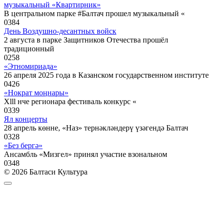
музыкальный «Квартирник»
В центральном парке #Балтач прошел музыкальный «
0
384
День Воздушно-десантных войск
2 августа в парке Защитников Отечества прошёл
традиционный
0
258
«Этномириада»
26 апреля 2025 года в Казанском государственном институте
0
426
«Нократ моңнары»
Xlll нче регионара фестиваль конкурс «
0
339
Ял концерты
28 апрель көнне, «Наз» тернәкләндерү үзәгендә Балтач
0
328
«Без бергә»
Ансамбль «Мизгел» принял участие взональном
0
348
© 2026 Балтаси Культура