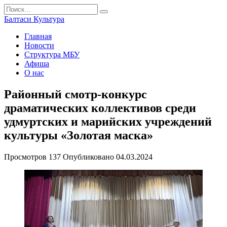
Перейти
Search
к
for:
Балтаси Культура
содержанию
Главная
Новости
Структура МБУ
Афиша
О нас
Районный смотр-конкурс
драматических коллективов среди
удмуртских и марийских учреждений
культуры «Золотая маска»
Просмотров
137
Опубликовано
04.03.2024