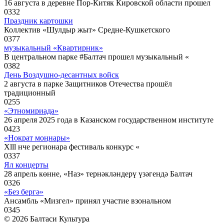
16 августа в деревне Пор-Китяк Кировской области прошел
0
332
Праздник картошки
Коллектив «Шулдыр жыт» Средне-Кушкетского
0
377
музыкальный «Квартирник»
В центральном парке #Балтач прошел музыкальный «
0
382
День Воздушно-десантных войск
2 августа в парке Защитников Отечества прошёл
традиционный
0
255
«Этномириада»
26 апреля 2025 года в Казанском государственном институте
0
423
«Нократ моңнары»
Xlll нче регионара фестиваль конкурс «
0
337
Ял концерты
28 апрель көнне, «Наз» тернәкләндерү үзәгендә Балтач
0
326
«Без бергә»
Ансамбль «Мизгел» принял участие взональном
0
345
© 2026 Балтаси Культура